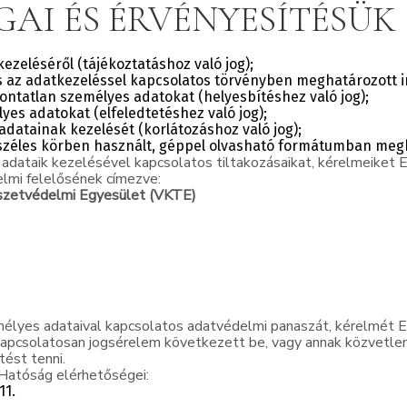
GAI ÉS ÉRVÉNYESÍTÉSÜK
ezeléséről (tájékoztatáshoz való jog);
 az adatkezeléssel kapcsolatos törvényben meghatározott i
ontatlan személyes adatokat (helyesbítéshez való jog);
yes adatokat (elfeledtetéshez való jog);
 adatainak kezelését (korlátozáshoz való jog);
 széles körben használt, géppel olvasható formátumban meg
dataik kezelésével kapcsolatos tiltakozásaikat, kérelmeiket E
lmi felelősének címezve:
zetvédelmi Egyesület (VKTE)
emélyes adataival kapcsolatos adatvédelmi panaszát, kérelmé
kapcsolatosan jogsérelem következett be, vagy annak közvetle
ést tenni.
Hatóság elérhetőségei:
11.