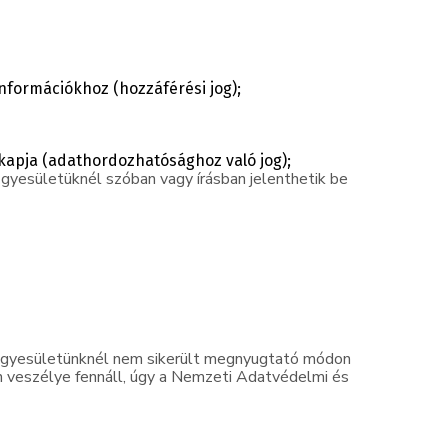
nformációkhoz (hozzáférési jog);
kapja (adathordozhatósághoz való jog);
gyesületüknél szóban vagy írásban jelenthetik be
t Egyesületünknél nem sikerült megnyugtató módon
n veszélye fennáll, úgy a Nemzeti Adatvédelmi és