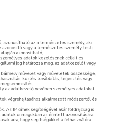
; azonosítható az a természetes személy, aki
e azonosító vagy a természetes személy testi,
 alapján azonosítható;
 személyes adatok kezelésének céljait és
agállami jog határozza meg, az adatkezelőt vagy
t bármely művelet vagy műveletek összessége,
elhasználás, közlés továbbítás, terjesztés vagy
e megsemmisítés;
mely az adatkezelő nevében személyes adatokat
etek végrehajtásához alkalmazott módszertől és
. Az IP címek segítségével akár földrajzilag is
t adatok önmagukban az érintett azonosítására
sak arra, hogy segítségükkel a felhasználóra