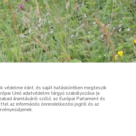
 védelme iránt, és saját hatáskörében megteszik
ópai Unió adatvédelmi tárgyú szabályozása (a
abad áramlásáról szóló, az Európai Parlament és
tel az információs önrendelkezési jogról és az
érvényesüljenek.