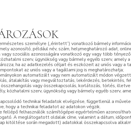
TÁROZÁSOK
ermészetes személyre („érintett”) vonatkozó bármely információ
ely azonosító, például név, szám, helymeghatározó adat, onlin
rális vagy szociális azonosságára vonatkozó egy vagy több tényező
 közhatalmi szerv, ügynökség vagy bármely egyéb szerv, amely a
ozza; ha az adatkezelés céljait és eszközeit az uniós vagy a t
mpontokat az uniós vagy a tagállami jog is meghatározhatja;
lományokon automatizált vagy nem automatizált módon végzet
rolás, átalakítás vagy megváltoztatás, lekérdezés, betekintés, f
 összehangolás vagy összekapcsolás, korlátozás, törlés, illetv
ély, közhatalmi szerv, ügynökség vagy bármely egyéb szerv, a
apcsolódó technikai feladatok elvégzése, függetlenül a művel
ve, hogy a technikai feladatot az adatokon végzik.
e fellépő felhasználók számítógépei egyértelműen azonosíthatók
ogató. A meglátogatott oldalak címe, valamint a dátum, időpon
lap kitöltése során megadott) adatokkal összekapcsolva alkalma