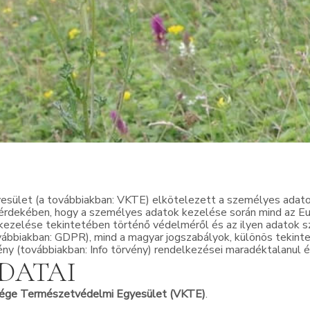
let (a továbbiakban: VKTE) elkötelezett a személyes adatok
rdekében, hogy a személyes adatok kezelése során mind az Eur
zelése tekintetében történő védelméről és az ilyen adatok sz
bbiakban: GDPR), mind a magyar jogszabályok, különös tekintet
ény (továbbiakban: Info törvény) rendelkezései maradéktalanul 
DATAI
ége Természetvédelmi Egyesület (VKTE)
.