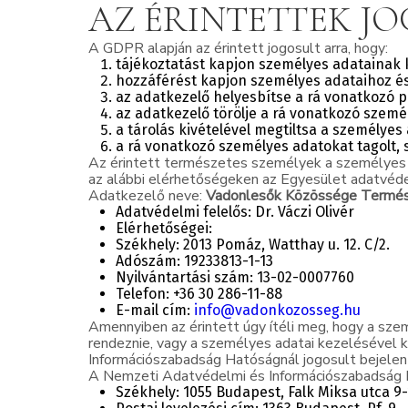
AZ ÉRINTETTEK JO
A GDPR alapján az érintett jogosult arra, hogy:
tájékoztatást kapjon személyes adatainak k
hozzáférést kapjon személyes adataihoz és
az adatkezelő helyesbítse a rá vonatkozó p
az adatkezelő törölje a rá vonatkozó személ
a tárolás kivételével megtiltsa a személyes
a rá vonatkozó személyes adatokat tagolt,
Az érintett természetes személyek a személyes a
az alábbi elérhetőségeken az Egyesület adatvéde
Adatkezelő neve:
Vadonlesők Közössége Termés
Adatvédelmi felelős: Dr. Váczi Olivér
Elérhetőségei:
Székhely: 2013 Pomáz, Watthay u. 12. C/2.
Adószám: 19233813-1-13
Nyilvántartási szám: 13-02-0007760
Telefon: +36 30 286-11-88
E-mail cím:
info@vadonkozosseg.hu
Amennyiben az érintett úgy ítéli meg, hogy a sz
rendeznie, vagy a személyes adatai kezelésével 
Információszabadság Hatóságnál jogosult bejelent
A Nemzeti Adatvédelmi és Információszabadság 
Székhely: 1055 Budapest, Falk Miksa utca 9-