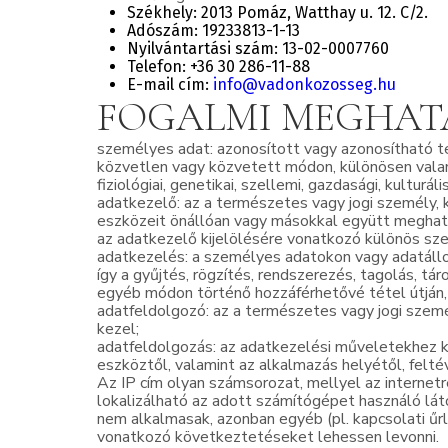
Székhely: 2013 Pomáz, Watthay u. 12. C/2.
Adószám: 19233813-1-13
Nyilvántartási szám: 13-02-0007760
Telefon: +36 30 286-11-88
E-mail cím:
info@vadonkozosseg.hu
FOGALMI MEGHA
személyes adat: azonosított vagy azonosítható t
közvetlen vagy közvetett módon, különösen valam
fiziológiai, genetikai, szellemi, gazdasági, kultu
adatkezelő: az a természetes vagy jogi személy,
eszközeit önállóan vagy másokkal együtt meghatár
az adatkezelő kijelölésére vonatkozó különös sze
adatkezelés: a személyes adatokon vagy adatál
így a gyűjtés, rögzítés, rendszerezés, tagolás, tá
egyéb módon történő hozzáférhetővé tétel útján,
adatfeldolgozó: az a természetes vagy jogi szem
kezel;
adatfeldolgozás: az adatkezelési műveletekhez k
eszköztől, valamint az alkalmazás helyétől, felté
Az IP cím olyan számsorozat, mellyel az internetr
lokalizálható az adott számítógépet használó lát
nem alkalmasak, azonban egyéb (pl. kapcsolati űr
vonatkozó következtetéseket lehessen levonni.