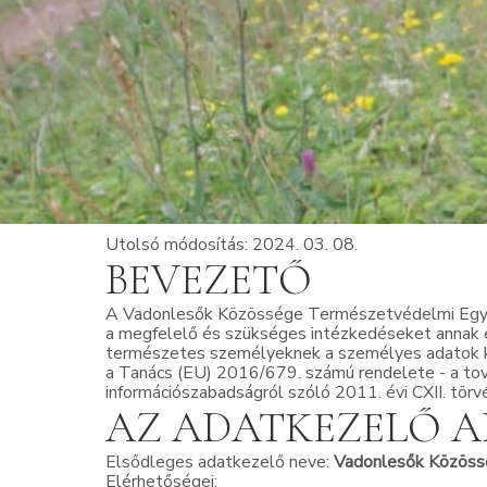
Utolsó módosítás: 2024. 03. 08.
BEVEZETŐ
A Vadonlesők Közössége Természetvédelmi Egyesü
a megfelelő és szükséges intézkedéseket annak é
természetes személyeknek a személyes adatok ke
a Tanács (EU) 2016/679. számú rendelete - a tová
információszabadságról szóló 2011. évi CXII. törv
AZ ADATKEZELŐ A
Elsődleges adatkezelő neve:
Vadonlesők Közöss
Elérhetőségei: